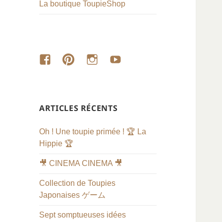
La boutique ToupieShop
Toupie
Toupie
Toupie
Les
Shop
Shop
Shop
vidéos
sur
sur
sur
de
Facebook
Pinterest
Instagram
Toupie
Shop
ARTICLES RÉCENTS
sur
Youtub
Oh ! Une toupie primée ! 🏆 La
Hippie 🏆
🎥 CINEMA CINEMA 🎥
Collection de Toupies
Japonaises ゲーム
Sept somptueuses idées