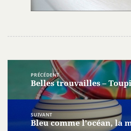
Navigation
de
PRÉCÉDENT
l’article
Belles trouvailles – Toup
Article
précédent :
SUIVANT
Bleu comme l’océan, la m
Article
suivant :