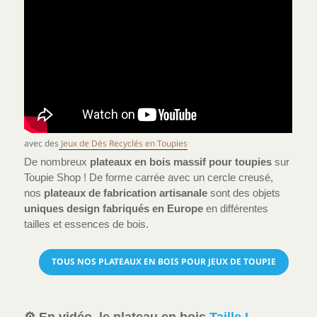
avec des
Jeux de Dés Recyclés en Toupies
De nombreux
plateaux en bois massif pour toupies
sur
Toupie Shop ! De forme carrée avec un cercle creusé,
nos
plateaux de fabrication artisanale
sont des objets
uniques design fabriqués en Europe
en différentes
tailles et essences de bois.
TOUS NOS PLATEAUX EN BOIS POUR JEUX DE TOUPIE
⚙️ En vidéo, le plateau en bois
Taille L